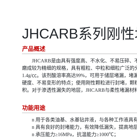
JHCARB系列刚
产品概述
JHCARB是由具有强度高、不水化、不易压碎
磨成较为精细的规格，具有粗粒、中粒和细粒广泛的
1.4g/㏄
。该剂酸溶率高达99%，可用于储层堵漏，
硬度、不易变形的特点；使用刚性颗粒进行封堵，颗
积。对于渗透性漏失的地层，
JHCARB
与柔性堵漏材
功能用途
n
用于各类油基、水基钻井液，与各种工作液具
n
具有良好的封堵能力，有效降低漏失，提高地
n
承压能力≥
16MPa
，抗温能力≥
1000
℃；