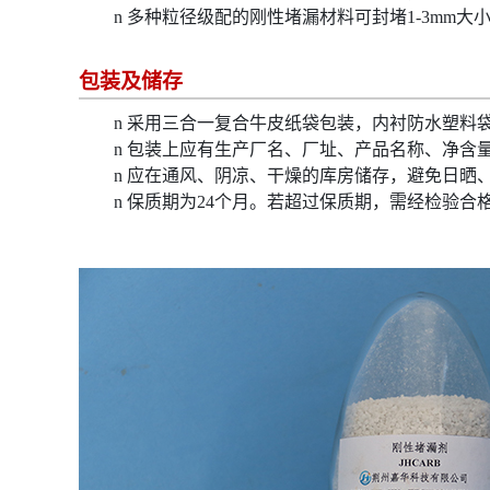
n
多种粒径级配的刚性堵漏材料可封堵1-3mm大
包装及储存
n
采用三合一复合牛皮纸袋包装，内衬防水塑料袋
n
包装上应有生产厂名、厂址、产品名称、净含
n
应在通风、阴凉、干燥的库房储存，避免日晒
n
保质期为
24
个月。若超过保质期，需经检验合