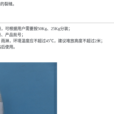
小的裂缝。
，可根据用户需要按50Kg、
25Kg
分装；
量、产品批号；
、雨淋，环境温度应
不
超过
45℃，
建议堆放高度不超过
2
米
；
格后使用。