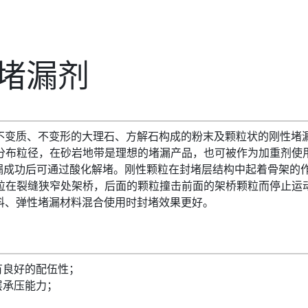
性堵漏剂
、不变质、不变形的大理石、方解石构成的粉末及颗粒状的刚性堵
分布粒径，在砂岩地带是理想的堵漏产品，也可被作为加重剂使
堵漏成功后可通过酸化解堵。刚性颗粒在封堵层结构中起着骨架的
粒在裂缝狭窄处架桥，后面的颗粒撞击前面的架桥颗粒而停止运
料、弹性堵漏材料混合使用时封堵效果更好
。
有良好的配伍性；
层承压能力；